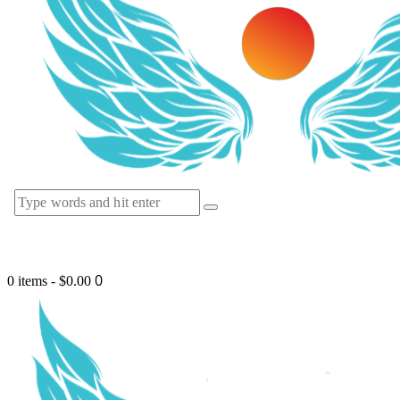
0
0 items
-
$0.00