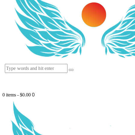
0
0 items
-
$0.00