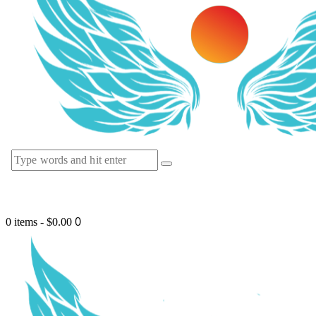
0
0 items
-
$0.00