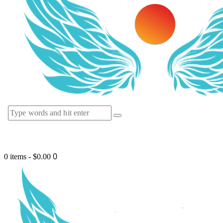
0
0 items
-
$0.00