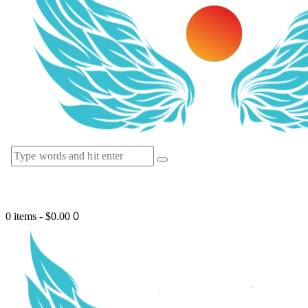
0
0 items
-
$0.00